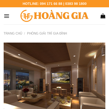
Chuyển
HOTLINE: 094 171 66 88 | 0383 98 1800
đến
nội
dung
TRANG CHỦ
/
PHÒNG GIẢI TRÍ GIA ĐÌNH