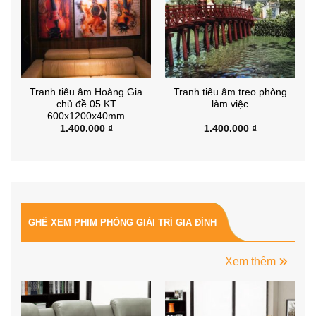
Tranh tiêu âm Hoàng Gia
Tranh tiêu âm treo phòng
chủ đề 05 KT
làm việc
600x1200x40mm
1.400.000
₫
1.400.000
₫
GHẾ XEM PHIM PHÒNG GIẢI TRÍ GIA ĐÌNH
Xem thêm