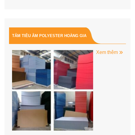
là:
tại
369.841.000 ₫.
là:
277.390.000 ₫.
TẤM TIÊU ÂM POLYESTER HOÀNG GIA
Xem thêm