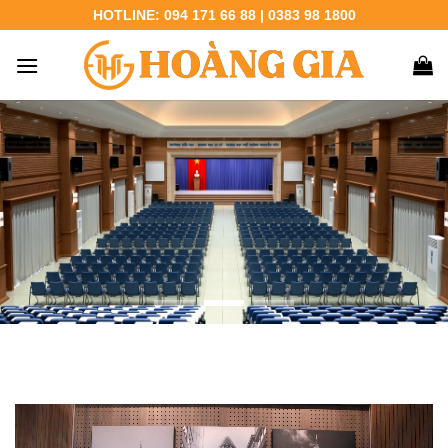
Chuyển
HOTLINE: 094 171 66 88 | 0383 98 1800
đến
nội
dung
Trình
chơi