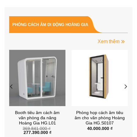
PHÒNG CÁCH ÂM DI ĐỘNG HOÀNG GIA
Xem thêm
Booth tiêu âm cách âm
Phòng họp cách âm tiêu
văn phòng đa năng
âm cho văn phòng Hoàng
Hoàng Gia HG.L01
Gia HG.S0107
369.841.000
₫
40.000.000
₫
Giá
Giá
277.390.000
₫
gốc
hiện