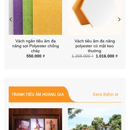
Vách ngăn tiêu âm đa
Vách tiêu âm đa năng
năng sợi Polyester chống
polyester có mặt keo
cháy
thường
á
Giá
Giá
550.000
₫
1.269.000
₫
1.016.000
₫
ện
gốc
hiện
là:
tại
1.269.000 ₫.
là:
5.000 ₫.
1.016.
Xem thêm
TRANH TIÊU ÂM HOÀNG GIA