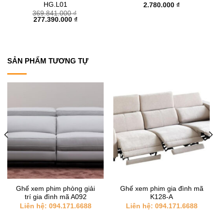
HG.L01
2.780.000
₫
369.841.000
₫
Giá
Giá
277.390.000
₫
gốc
hiện
là:
tại
369.841.000 ₫.
là:
277.390.000 ₫.
SẢN PHẨM TƯƠNG TỰ
Ghế xem phim phòng giải
Ghế xem phim gia đình mã
trí gia đình mã A092
K128-A
Liên hệ: 094.171.6688
Liên hệ: 094.171.6688