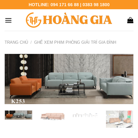
Chuyển
HOTLINE: 094 171 66 88 | 0383 98 1800
đến
nội
dung
TRANG CHỦ
/
GHẾ XEM PHIM PHÒNG GIẢI TRÍ GIA ĐÌNH