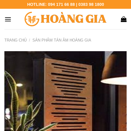
Chuyển
HOTLINE: 094 171 66 88 | 0383 98 1800
đến
nội
dung
TRANG CHỦ
/
SẢN PHẨM TÁN ÂM HOÀNG GIA