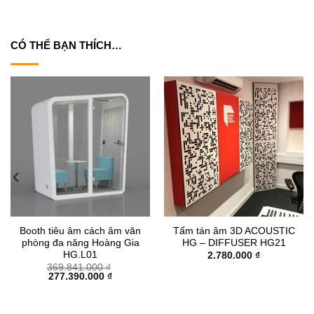
CÓ THỂ BẠN THÍCH…
Booth tiêu âm cách âm văn
Tấm tán âm 3D ACOUSTIC
phòng đa năng Hoàng Gia
HG – DIFFUSER HG21
HG.L01
2.780.000
₫
369.841.000
₫
Giá
Giá
277.390.000
₫
gốc
hiện
là:
tại
369.841.000 ₫.
là:
277.390.000 ₫.