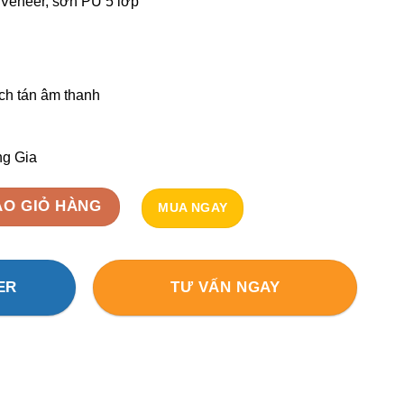
 Veneer, sơn PU 5 lớp
ch tán âm thanh
ng Gia
– DIFFUSER HG23 số lượng
ÀO GIỎ HÀNG
MUA NGAY
ER
TƯ VẤN NGAY