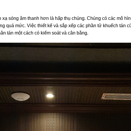
án xạ sóng âm thanh hơn là hấp thụ chúng. Chúng có các mô hì
g quá mức. Việc thiết kế và sắp xếp các phần tử khuếch tán c
ân tán một cách có kiểm soát và cân bằng.