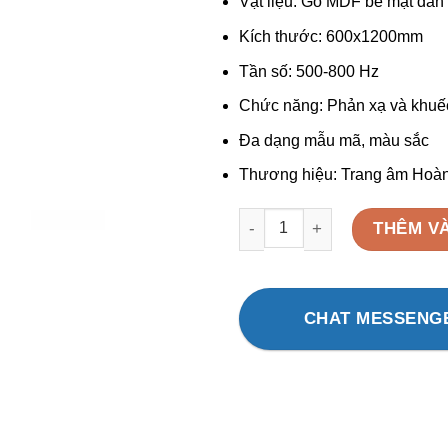
Vật liệu: Gỗ MDF bề mặt dán
Kích thước: 600x1200mm
Tần số: 500-800 Hz
Chức năng: Phản xạ và khuế
Đa dạng mẫu mã, màu sắc
Thương hiệu: Trang âm Hoà
Tấm tán âm 3D ACOUSTIC HG 
THÊM V
CHAT MESSENG