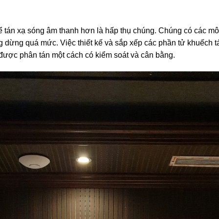
để tán xạ sóng âm thanh hơn là hấp thụ chúng. Chúng có các m
 dừng quá mức. Việc thiết kế và sắp xếp các phần tử khuếch t
được phân tán một cách có kiểm soát và cân bằng.