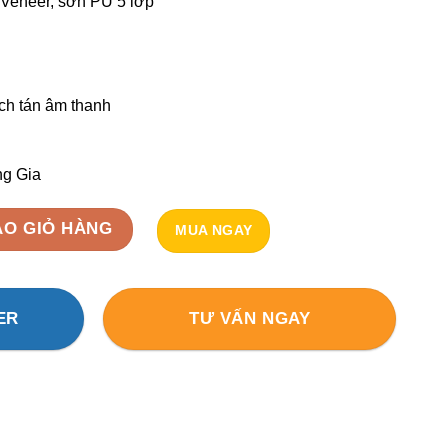
 Veneer, sơn PU 5 lớp
ch tán âm thanh
ng Gia
– DIFFUSER HG25 số lượng
ÀO GIỎ HÀNG
MUA NGAY
ER
TƯ VẤN NGAY