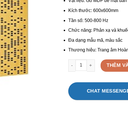
Vật liệu: Gỗ MDF bề mặt dán
Kích thước: 600x600mm
Tần số: 500-800 Hz
Chức năng: Phản xạ và khuế
Đa dạng mẫu mã, màu sắc
Thương hiệu: Trang âm Hoà
Tấm tán âm 3D ACOUSTIC HG 
THÊM V
CHAT MESSENG