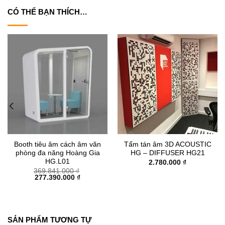
CÓ THỂ BẠN THÍCH…
Booth tiêu âm cách âm văn
Tấm tán âm 3D ACOUSTIC
phòng đa năng Hoàng Gia
HG – DIFFUSER HG21
HG.L01
2.780.000
₫
369.841.000
₫
Giá
Giá
277.390.000
₫
gốc
hiện
là:
tại
369.841.000 ₫.
là:
277.390.000 ₫.
SẢN PHẨM TƯƠNG TỰ