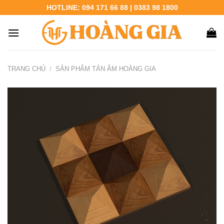
Chuyển
HOTLINE: 094 171 66 88 | 0383 98 1800
đến
nội
dung
TRANG CHỦ
/
SẢN PHẨM TÁN ÂM HOÀNG GIA