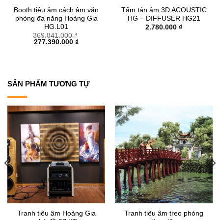
Booth tiêu âm cách âm văn
Tấm tán âm 3D ACOUSTIC
phòng đa năng Hoàng Gia
HG – DIFFUSER HG21
HG.L01
2.780.000
₫
369.841.000
₫
Giá
Giá
277.390.000
₫
gốc
hiện
là:
tại
369.841.000 ₫.
là:
277.390.000 ₫.
SẢN PHẨM TƯƠNG TỰ
Tranh tiêu âm Hoàng Gia
Tranh tiêu âm treo phòng