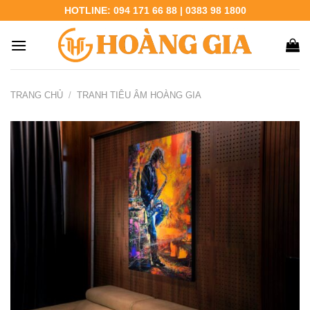
Chuyển
HOTLINE: 094 171 66 88 | 0383 98 1800
đến
nội
dung
TRANG CHỦ
/
TRANH TIÊU ÂM HOÀNG GIA