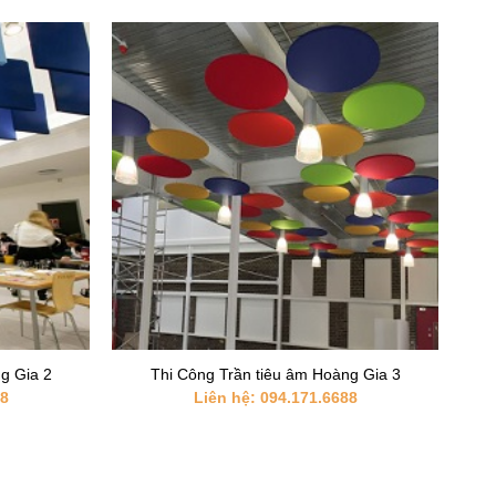
+
g Gia 2
Thi Công Trần tiêu âm Hoàng Gia 3
88
Liên hệ: 094.171.6688