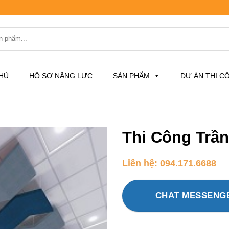
HỦ
HỒ SƠ NĂNG LỰC
SẢN PHẨM
DỰ ÁN THI C
Thi Công Trần
Liên hệ: 094.171.6688
CHAT MESSENG