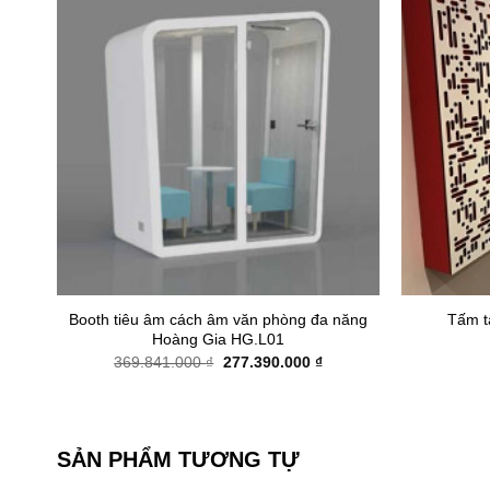
+
+
Booth tiêu âm cách âm văn phòng đa năng
Tấm 
Hoàng Gia HG.L01
Giá
Giá
369.841.000
₫
277.390.000
₫
gốc
hiện
là:
tại
369.841.000 ₫.
là:
277.390.000 ₫.
SẢN PHẨM TƯƠNG TỰ