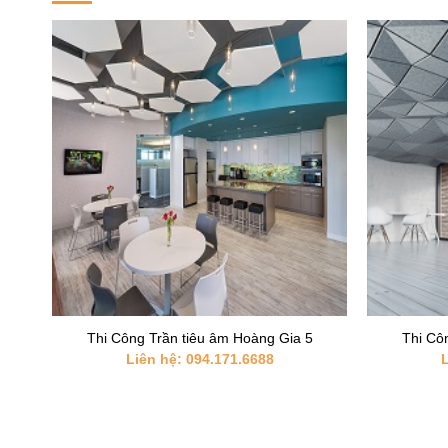
+
+
4
Thi Công Trần tiêu âm Hoàng Gia 5
Thi Cô
Liên hệ: 094.171.6688
L