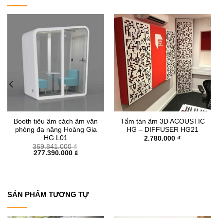
Booth tiêu âm cách âm văn
Tấm tán âm 3D ACOUSTIC
phòng đa năng Hoàng Gia
HG – DIFFUSER HG21
HG.L01
2.780.000
₫
369.841.000
₫
Giá
Giá
277.390.000
₫
gốc
hiện
là:
tại
369.841.000 ₫.
là:
277.390.000 ₫.
SẢN PHẨM TƯƠNG TỰ