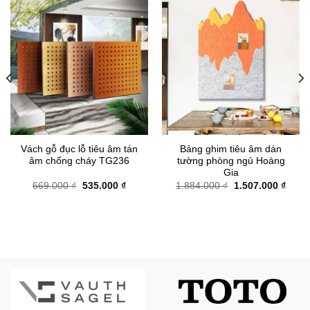
Vách gỗ đục lỗ tiêu âm tán
Bảng ghim tiêu âm dán
âm chống cháy TG236
tường phòng ngủ Hoàng
Gia
Giá
Giá
Giá
Giá
669.000
₫
535.000
₫
1.884.000
₫
1.507.000
₫
gốc
hiện
gốc
hiện
là:
tại
là:
tại
669.000 ₫.
là:
1.884.000 ₫.
là:
00 ₫.
535.000 ₫.
1.507