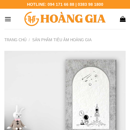
Chuyển
HOTLINE: 094 171 66 88 | 0383 98 1800
đến
nội
dung
TRANG CHỦ
/
SẢN PHẨM TIÊU ÂM HOÀNG GIA