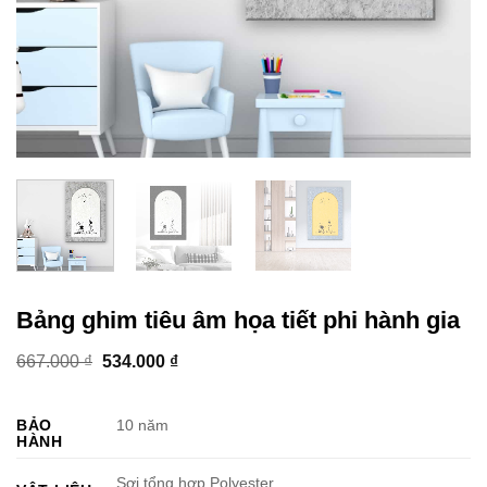
Bảng ghim tiêu âm họa tiết phi hành gia
Giá
Giá
667.000
₫
534.000
₫
gốc
hiện
là:
tại
667.000 ₫.
là:
BẢO
10 năm
534.000 ₫.
HÀNH
Sợi tổng hợp Polyester