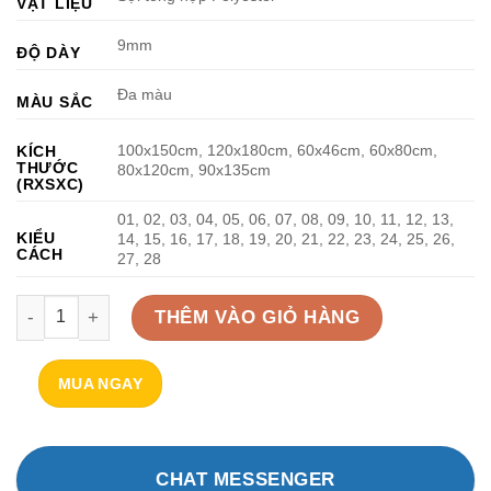
VẬT LIỆU
9mm
ĐỘ DÀY
Đa màu
MÀU SẮC
100x150cm, 120x180cm, 60x46cm, 60x80cm,
KÍCH
THƯỚC
80x120cm, 90x135cm
(RXSXC)
01, 02, 03, 04, 05, 06, 07, 08, 09, 10, 11, 12, 13,
KIỂU
14, 15, 16, 17, 18, 19, 20, 21, 22, 23, 24, 25, 26,
CÁCH
27, 28
Bảng ghim tiêu âm họa tiết phi hành gia số lượng
THÊM VÀO GIỎ HÀNG
MUA NGAY
CHAT MESSENGER