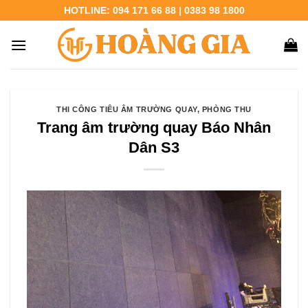
Chuyển
HOTLINE: 094 171 66 88 | 0383 98 1800
đến
nội
dung
THI CÔNG TIÊU ÂM TRƯỜNG QUAY, PHÒNG THU
Trang âm trường quay Báo Nhân
Dân S3